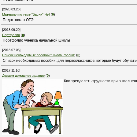
[2020.03.26]
Материал по теме "Басни" №4
(
0
)
Подготовка к ОГЭ
[2018.09.20]
Портфолио
(
0
)
Портфолио ученика начальной школы
[2018.07.05]
Cписок необходимых пособий "Школа России"
(
0
)
Список необходимых пособий, для первоклассников, которые будут обучать
[2017.11.16]
Делаем домашнее задание
(
0
)
Как преодолеть трудности при выполне