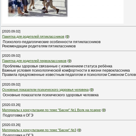
[2020.09.02]
Памятка для родителей пятиклассников
(
0
)
Психолого-педагогические особенности пятиклассников
Рекомендации родителям пятиклассников
[2020.09.02]
Памятка для родителей первоклассников
(
0
)
Проблемы здоровья связанные с изменением статуса ребёнка
Важные условия психологической комфортности в жизни первоклассника
Правила предложенные известным педагогом и психологом Симоном Соло
[2020.09.02]
Основные показатели психического здоровья человека
(
0
)
Основные показатели психического здоровья человека
[2020.03.26]
Материалы к консультации по теме "Басни" №1 Волк на псарне
(
0
)
Подготовка к ОГЭ
[2020.03.26]
Материалы к консультации по теме "Басни" №3
(
0
)
Подготовка к ОГЭ