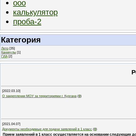
ооо
калькулятор
проба-2
Категория
Лето
[35]
Каникулы
[1]
ГИА
[2]
Р
[2022.03.10]
О закреплении МОУ за территориями г. Кургана
(
0
)
[2021.04.07]
Документы необходимые для подачи заявлений в 1 класс
(
0
)
Прием заявлений в 1 класс осуществляется на основании следующих д